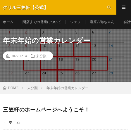
グリル三笠軒【公式】
ホーム
閉店までの営業について
シェフ
塩原八弥ちゃん
会社
年末年始の営業カレンダー
2022.12.04
未分類
未分類
年末年始の営業カレンダー
HOME
三笠軒のホームページへようこそ！
ホーム