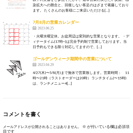
染拡大への懸念と、回復しない客足のはざまで葛藤しており
ます。 たくさんのお客様にご来店いただける[…]
7月8月の営業カレンダー
2023.06.25
・火曜水曜定休。お盆周辺は変則的な営業となります。 ・デ
ィナータイム(17時~)は完全予約制で営業しております。当
日予約もできる限り対応してますので、[…]
ゴールデンウィーク期間中の営業について
2023.04.29
4/27(木)〜5/8(月)まで無休で営業致します。営業時間： 11
時〜21時（ラストオーダーは20時） ランチタイム(〜15時)
は、ランチメニュー4[…]
コメントを書く
※
が付いている欄は必須項
メールアドレスが公開されることはありません。
目です